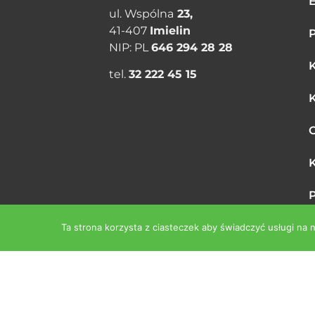
ul. Wspólna
23,
41-­407
Imielin
P
NIP: PL
646 294 28 28
K
tel.
32 222 45 15
K
O
P
(
Ta strona korzysta z ciasteczek aby świadczyć usługi na 