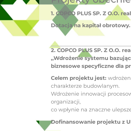
1. COPCO PLUS SP. Z O.O.
rea
Dotacja na kapitał obrotowy.
2. COPCO PLUS SP. Z O.O.
rea
,,Wdrożenie systemu bazują
biznesowe specyficzne dla 
Celem projektu jest:
wdrożeni
charakterze budowlanym.
Wdrożenie innowacji procesow
organizacji,
co wpłynie na znaczne ulepsz
Dofinansowanie projektu z U