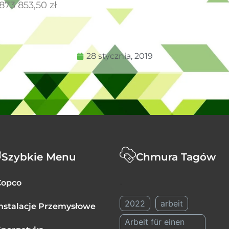
873 853,50 zł
28 stycznia, 2019
Szybkie Menu
Chmura Tagów
.
Copco
2022
arbeit
nstalacje Przemysłowe
Arbeit für einen