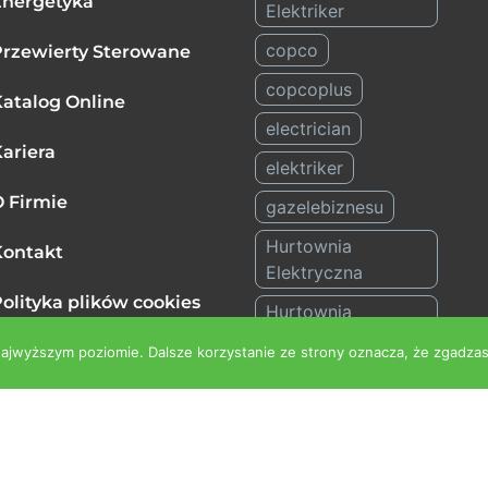
Energetyka
Elektriker
copco
rzewierty Sterowane
copcoplus
atalog Online
electrician
ariera
elektriker
 Firmie
gazelebiznesu
Hurtownia
Kontakt
Elektryczna
olityka plików cookies
Hurtownia
EU)
Mysłowice
najwyższym poziomie. Dalsze korzystanie ze strony oznacza, że zgadzasz
hurtownie
elektryczne
instalacje
elektryczne