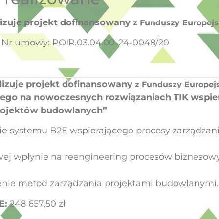
lizuje projekt dofinansowany
z Funduszy Europejs
Nr umowy: POIR.03.04.00-24-0048/20
lizuje projekt dofinansowany
z Funduszy Europej
cego na nowoczesnych rozwiązaniach TIK wspie
projektów budowlanych”
e systemu B2E wspierającego procesy zarządzani
ej wpłynie na reengineering procesów biznesowy
enie metod zarządzania projektami budowlanymi.
E:
248 657,50 zł