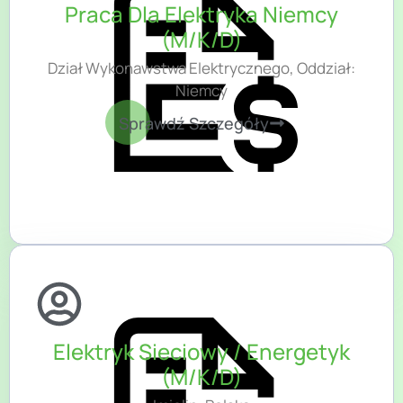
Praca Dla Elektryka Niemcy
(M/K/D)
Dział Wykonawstwa Elektrycznego, Oddział:
Niemcy
Sprawdź Szczegóły
Elektryk Sieciowy / Energetyk
(M/K/D)