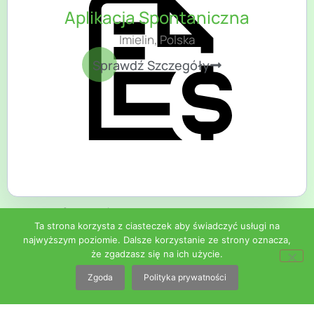
Aplikacja Spontaniczna
Imielin, Polska
Sprawdź Szczegóły
Informacje na temat pracy można
Ta strona korzysta z ciasteczek aby świadczyć usługi na
uzyskać mailowo lub telefonicznie:
najwyższym poziomie. Dalsze korzystanie ze strony oznacza,
że zgadzasz się na ich użycie.
tel. :
500 857 362
Zgoda
Polityka prywatności
CV prosimy wysyłać na adres
mailowy:
praca@copco.pl