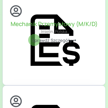
Mechanik Przemysłowy (M/K/D)
Imielin, Polska
Sprawdź Szczegóły