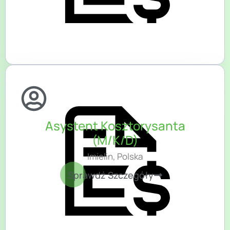
Asystent Kosztorysanta
(M/K/D)
Imielin, Polska
Sprawdź Szczegóły