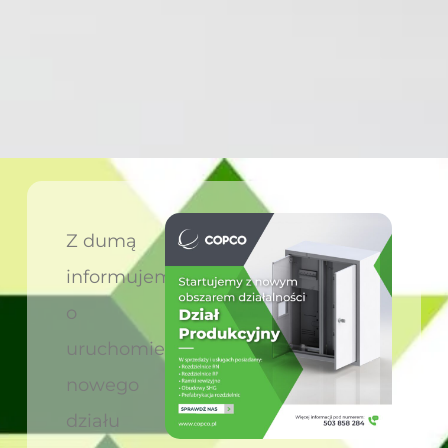
Z dumą
informujemy
o
uruchomieniu
nowego
działu