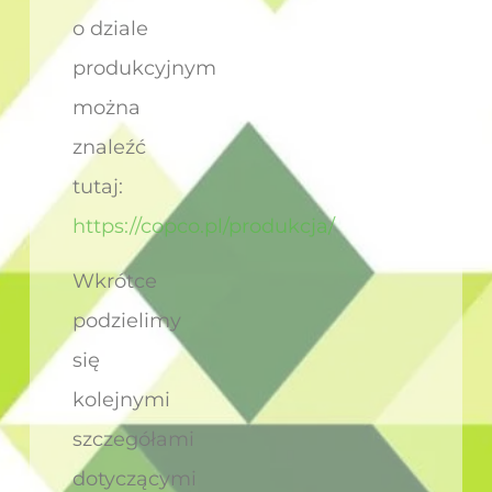
o dziale
produkcyjnym
można
znaleźć
tutaj:
https://copco.pl/produkcja/
Wkrótce
podzielimy
się
kolejnymi
szczegółami
dotyczącymi