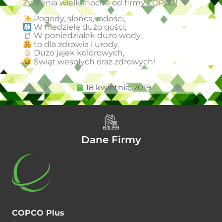
Życzenia wielkanocne od firmy COPCO!
Pogody, słońca, radości,
W niedzielę dużo gości,
W poniedziałek dużo wody,
to dla zdrowia i urody.
Dużo jajek kolorowych,
Świąt wesołych oraz zdrowych!
18 kwietnia, 2019
Dane Firmy
COPCO Plus