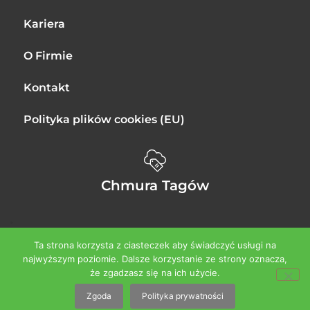
Kariera
O Firmie
Kontakt
Polityka plików cookies (EU)
Chmura Tagów
.
Ta strona korzysta z ciasteczek aby świadczyć usługi na
2022
arbeit
najwyższym poziomie. Dalsze korzystanie ze strony oznacza,
Arbeit für einen Elektriker
copco
że zgadzasz się na ich użycie.
Zgoda
Polityka prywatności
copcoplus
electrician
elektriker